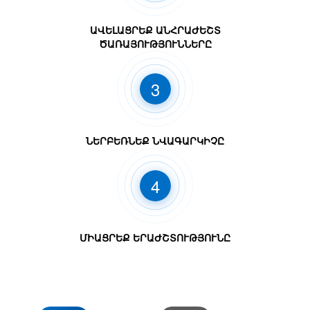
ԱՎԵԼԱՑՐԵՔ ԱՆՀՐԱԺԵՇՏ
ԾԱՌԱՅՈՒԹՅՈՒՆՆԵՐԸ
3
ՆԵՐԲԵՌՆԵՔ ՆՎԱԳԱՐԿԻՉԸ
4
ՄԻԱՑՐԵՔ ԵՐԱԺՇՏՈՒԹՅՈՒՆԸ