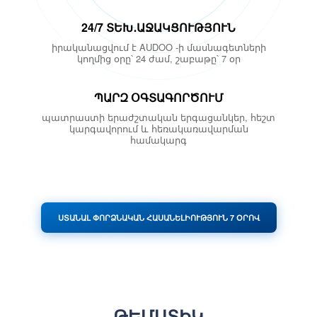
24/7 ՏԵԽ․ԱՋԱԿՑՈՒԹՅՈՒՆ
իրականացվում է AUDOO -ի մասնագետների
կողմից օրը՝ 24 ժամ, շաբաթը՝ 7 օր
ՊԱՐԶ ՕԳՏԱԳՈՐԾՈՒՄ
պատրաստի երաժշտական ​​երգացանկեր, հեշտ
կարգավորում և հեռակառավարման
համակարգ
ՍՏԱՆԱԼ ՓՈՐՁՆԱԿԱՆ ՀԱՍԱՆԵԼԻՈՒԹՅՈՒՆ 7 ՕՐՈՎ
ԹԵՄԱՏԻԿ