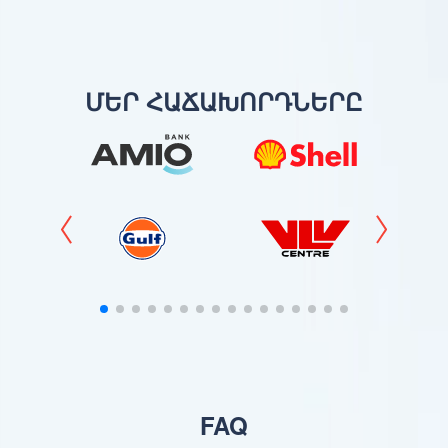
ՄԵՐ ՀԱՃԱԽՈՐԴՆԵՐԸ
FAQ