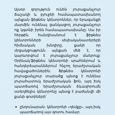
ավտոմատ ուղարկելու
միայն պետք է միացնել
համար նույնպես
Այսօր գոյություն ունեն յուրաքանչյուր
նվագարկիչը ցանցին,
կպահանջվի ինտերնետ:
ճաշակի և բյուջեի համապատասխանող
միացնել այն ինտերնետին
այնքան ֆիթնես կենտրոններ, որ երազանքի
և կարգավորել
մարմին ունենալ ցանկացող յուրաքանչյուր
հեռարձակման
ոք կգտնի իրեն համապատասխանը: Սա իր
ժամանակացույցը:
հերթին հանդիսանում է ֆիթնես
կենտրոնների սեփականատերերի
հիմնական խնդիրը, քանի որ
մրցակցությունն այնքան մեծ է, որ
կարևորվում է յուրաքանչյուր մանրուք:
Օրինակ՝ֆիթնես կենտրոնի սրահներում և
հանդերձարաններում հնչող երաժշտական
հավաքածուներին: Ֆիթնես կենտրոնի
յուրաքանչյուր տարածք պետք է ունենա
յուրահատուկ երաժշտական ֆոն, այդ իսկ
պատճառով երաժշտական ձևավորումն
ստեղծելիս կենտրոնը պետք է բաժանվի մի
քանի գոտիների՝
ընդունարան- կենտրոնի «դեմքը», այդ իսկ
պատճառով այս գոտու համար