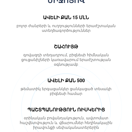
ԱՎԵԼԻ ՔԱՆ 15 ՄԼՆ
բոլոր ժանրերի և ուղղությունների երաժշտական
​​ստեղծագործություններ
ՇԱՀՈՒՅԹ
գովազդի տեղադրում, բիզնեսի հիմնական
ցուցանիշների կառավարում երաժշտության
օգնությամբ
ԱՎԵԼԻ ՔԱՆ 500
թեմատիկ երգացանկեր ցանկացած տեսակի
բիզնեսի համար
ՊԱՇՏՊԱՆՈՒԹՅՈՒՆ ՌԻՍԿԵՐԻՑ
օրինական բովանդակություն, ավտոմատ
հաշվետվություն և վճարումներ հեղինակային
իրավունքի սեփականատերերին