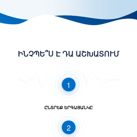
ԻՆՉՊԵ՞Ս Է ԴԱ ԱՇԽԱՏՈՒՄ
1
ԸՆՏՐԵՔ ԵՐԳԱՑԱՆԿԸ
2