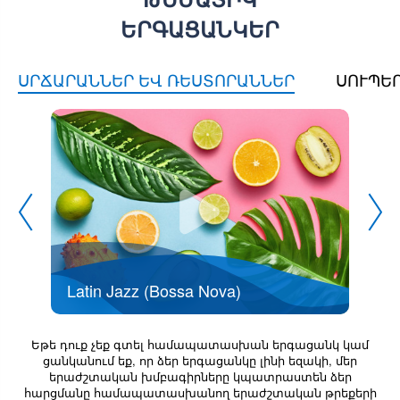
ԵՐԳԱՑԱՆԿԵՐ
ՍՐՃԱՐԱՆՆԵՐ ԵՎ ՌԵՍՏՈՐԱՆՆԵՐ
ՍՈՒՊԵ
Blu
Latin Jazz (Bossa Nova)
Եթե դուք չեք գտել համապատասխան երգացանկ կամ
ցանկանում եք, որ ձեր երգացանկը լինի եզակի, մեր
երաժշտական խմբագիրները կպատրաստեն ձեր
հարցմանը համապատասխանող երաժշտական թրեքերի