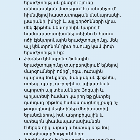
երաժշտության ընտրությունը
անհատական մոտեցում է պահանջում՝
հիմնվելով հաստատության մակարդակի,
լսարանի, իմիջի և այլ գործոնների վրա.
մեկ ֆիթնես կենտրոնին կարող է
համապատասխանել տեխնո և հաուս
ոճի էլեկտրոնային երաժշտությունը, մեկ
այլ կենտրոնին՝ դիփ հաուսը կամ փոփ
երաժշտությունը:
ֆիթնես կենտրոնի ֆոնային
երաժշտությունը տարբերվելու է՝ ելնելով
մարզումների ոճից՝ յոգա, ուժային
պարապմունքներ, մանկական ֆիթնես,
ստեպ, պար, աէրոբիկա, պիլատես և
սպորտի այլ տեսակներ: Յոգայի և
պիլատեսի համար կարող եք ընտրել
դանդաղ ռիթմով հանգստացնող(բայց ոչ
թուլացնող) մեղեդիներ մեդիտատիվ
երանգներով, իսկ աերոբիկային և
ստեպին կհամապատասխանեն
էներգետիկ, արագ և հստակ ռիթմով
ստեղծագործությունները:
ֆիզիկական ծանրաբեռնվածությունից