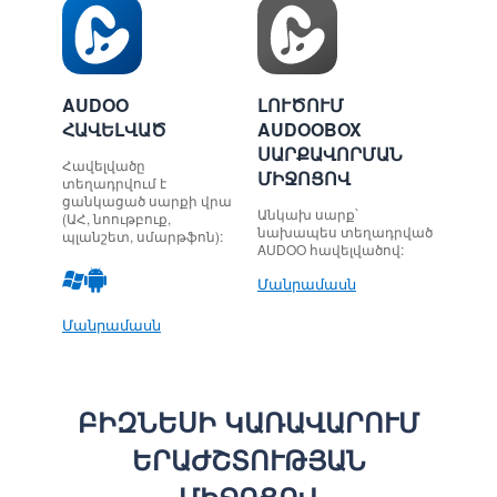
AUDOO
ԼՈՒԾՈՒՄ
ՀԱՎԵԼՎԱԾ
AUDOOBOX
ՍԱՐՔԱՎՈՐՄԱՆ
Հավելվածը
ՄԻՋՈՑՈՎ
տեղադրվում է
ցանկացած սարքի վրա
Անկախ սարք՝
(ԱՀ, նոութբուք,
նախապես տեղադրված
պլանշետ, սմարթֆոն):
AUDOO հավելվածով:
Մանրամասն
Մանրամասն
ԲԻԶՆԵՍԻ ԿԱՌԱՎԱՐՈՒՄ
ԵՐԱԺՇՏՈՒԹՅԱՆ
ՄԻՋՈՑՈՎ