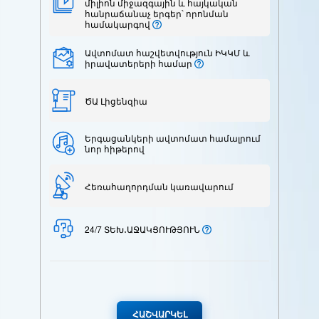
միլիոն միջազգային և հայկական
հանրաճանաչ երգեր՝ որոնման
համակարգով
Ավտոմատ հաշվետվություն ԻԿԿՄ և
իրավատերերի համար
ԾԱ Լիցենզիա
Երգացանկերի ավտոմատ համալրում
նոր հիթերով
Հեռահաղորդման կառավարում
24/7 ՏԵԽ․ԱՋԱԿՑՈՒԹՅՈՒՆ
ՀԱՇՎԱՐԿԵԼ