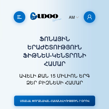
AM
ՖՈՆԱՅԻՆ
ԵՐԱԺՇՏՈՒԹՅՈՒՆ
ՖԻԹՆԵՍ-ԿԵՆՏՐՈՆԻ
ՀԱՄԱՐ
ԱՎԵԼԻ ՔԱՆ 15 ՄԻԼԻՈՆ ԵՐԳ
ՁԵՐ ԲԻԶՆԵՍԻ ՀԱՄԱՐ
ՍՏԱՆԱԼ ՓՈՐՁՆԱԿԱՆ ՀԱՍԱՆԵԼԻՈՒԹՅՈՒՆ 7 ՕՐՈՎ